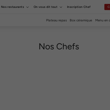
Nos restaurants
On vous dit tout
Inscription Chef
C
Plateau repas
Box céramique
Menu en 
Nos Chefs