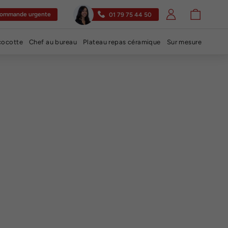
Se connecter
Panier
ommande urgente
01 79 75 44 50
cocotte
Chef au bureau
Plateau repas céramique
Sur mesure